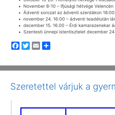
November 8-10 – Ifjúsági hétvége Velencén
Ádventi sorozat az ádventi szerdákon 18:00
november 24. 16:00 – ádventi teadélután l
december 15. 16.00 – Érdi kamarazenekar ád
Szentesti ünnepi istentisztelet december 24
F
T
E
O
a
w
m
s
c
itt
ai
s
e
er
l
z
b
a
Szeretettel várjuk a gye
o
m
o
e
k
g