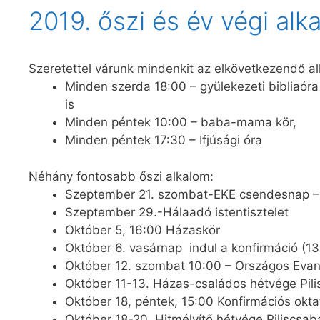
2019. őszi és év végi alk
o
m
o
e
k
g
Szeretettel várunk mindenkit az elkövetkezendő a
Minden szerda 18:00 – gyülekezeti bibliaór
is
Minden péntek 10:00 – baba-mama kör,
Minden péntek 17:30 – Ifjúsági óra
Néhány fontosabb őszi alkalom:
Szeptember 21. szombat-EKE csendesnap –
Szeptember 29.-Hálaadó istentisztelet
Október 5, 16:00 Házaskör
Október 6. vasárnap indul a konfirmáció (13.
Október 12. szombat 10:00 – Országos Evan
Október 11-13. Házas-családos hétvége Pil
Október 18, péntek, 15:00 Konfirmációs oktat
Október 18-20. Hitmélyítő hétvége Piliscsab