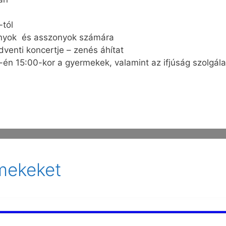
-tól
ányok és asszonyok számára
venti koncertje – zenés áhítat
-én 15:00-kor a gyermekek, valamint az ifjúság szolgála
rmekeket