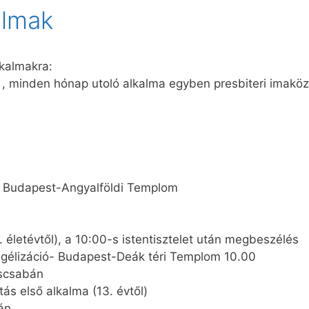
almak
lkalmakra:
a , minden hónap utoló alkalma egyben presbiteri imakö
 Budapest-Angyalföldi Templom
 életévtől), a 10:00-s istentisztelet után megbeszélés
gélizáció- Budapest-Deák téri Templom 10.00
iscsabán
ás első alkalma (13. évtől)
án