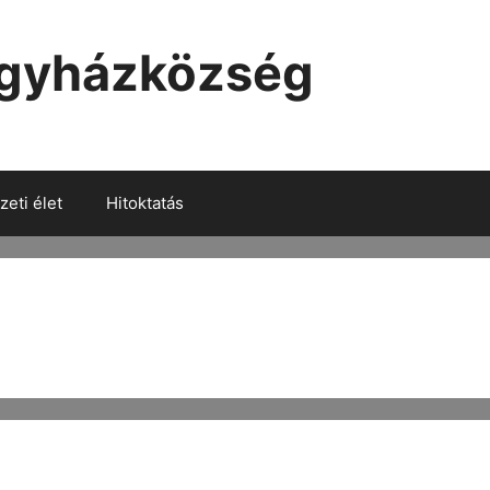
Egyházközség
eti élet
Hitoktatás