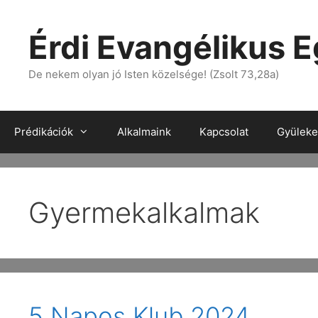
Érdi Evangélikus 
De nekem olyan jó Isten közelsége! (Zsolt 73,28a)
Prédikációk
Alkalmaink
Kapcsolat
Gyülekez
Gyermekalkalmak
5 Napos Klub 2024