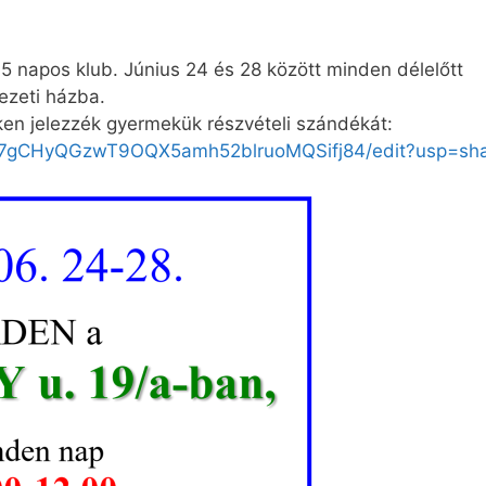
5 napos klub. Június 24 és 28 között minden délelőtt
ezeti házba.
nken jelezzék gyermekük részvételi szándékát:
J07gCHyQGzwT9OQX5amh52blruoMQSifj84/edit?usp=sha