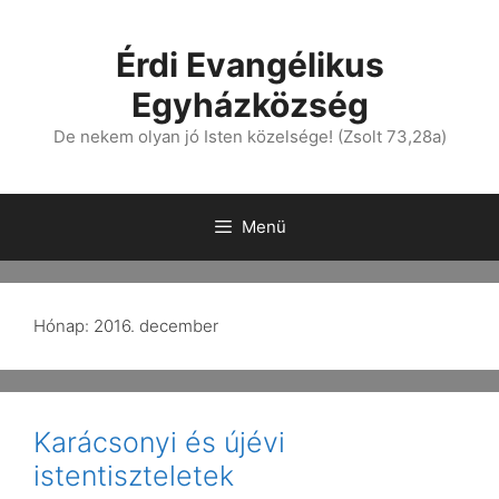
Érdi Evangélikus
Egyházközség
De nekem olyan jó Isten közelsége! (Zsolt 73,28a)
Menü
Hónap:
2016. december
Karácsonyi és újévi
istentiszteletek