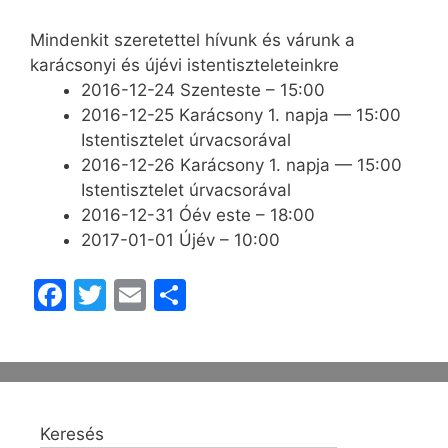
Mindenkit szeretettel hívunk és várunk a
karácsonyi és újévi istentiszteleteinkre
2016-12-24 Szenteste – 15:00
2016-12-25 Karácsony 1. napja — 15:00
Istentisztelet úrvacsorával
2016-12-26 Karácsony 1. napja — 15:00
Istentisztelet úrvacsorával
2016-12-31 Óév este – 18:00
2017-01-01 Újév – 10:00
F
T
E
O
a
w
m
s
c
itt
ai
s
e
er
l
z
b
a
Keresés