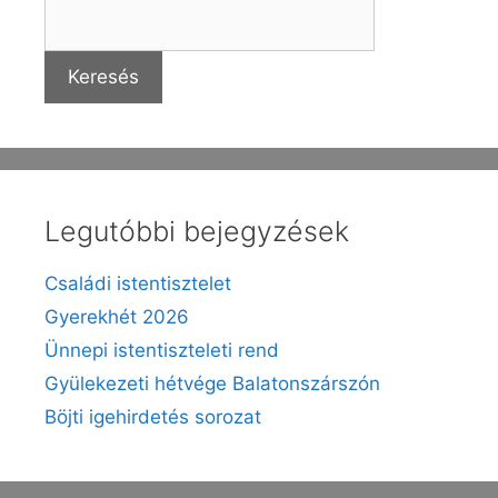
o
m
o
e
k
g
Keresés
Legutóbbi bejegyzések
Családi istentisztelet
Gyerekhét 2026
Ünnepi istentiszteleti rend
Gyülekezeti hétvége Balatonszárszón
Böjti igehirdetés sorozat