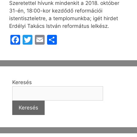
Szeretettel hívunk mindenkit a 2018. október
31-én, 18:00-kor kezdődő reformációi
istentiszteletre, a templomunkba; igét hirdet
Erdélyi Takács István református lelkész.
F
T
E
O
a
w
m
s
c
itt
ai
s
e
er
l
z
b
a
Keresés
o
m
o
e
k
g
Keresés