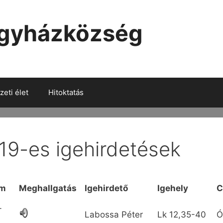
Egyházközség
eti élet
Hitoktatás
19-es igehirdetések
um
Meghallgatás
Igehirdető
Igehely
C
-
Labossa Péter
Lk
12,35-40
Ó
1