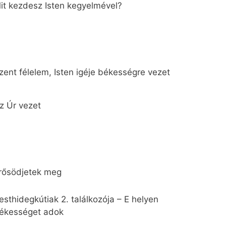
it kezdesz Isten kegyelmével?
zent félelem, Isten igéje békességre vezet
z Úr vezet
rősödjetek meg
esthidegkútiak 2. találkozója – E helyen
ékességet adok