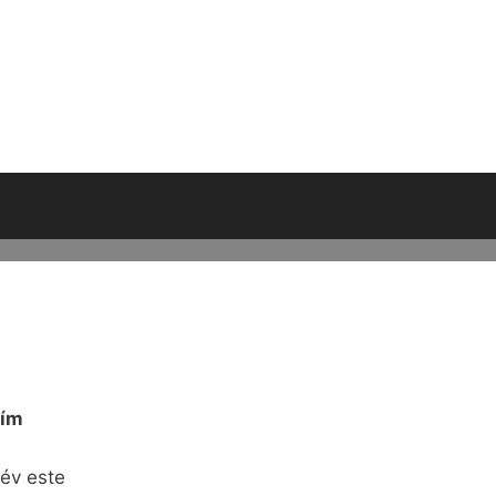
ím
év este