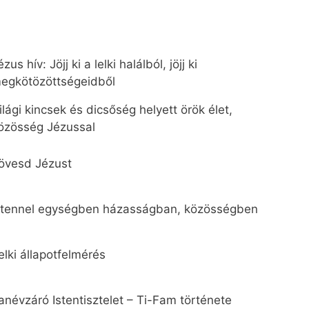
ézus hív: Jöjj ki a lelki halálból, jöjj ki
egkötözöttségeidből
ilági kincsek és dicsőség helyett örök élet,
özösség Jézussal
övesd Jézust
stennel egységben házasságban, közösségben
elki állapotfelmérés
anévzáró Istentisztelet – Ti-Fam története