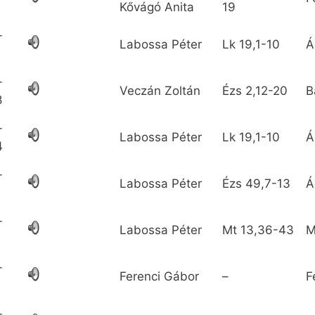
Kővágó Anita
19
-
Labossa Péter
Lk
19,1-10
Á
-
Veczán Zoltán
Ézs
2,12-20
B
8
-
Labossa Péter
Lk
19,1-10
Á
4
-
Labossa Péter
Ézs
49,7-13
Á
1
-
Labossa Péter
Mt
13,36-43
M
-
Ferenci Gábor
–
F
-