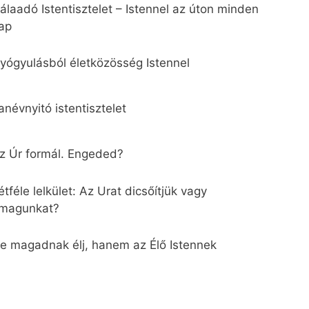
álaadó Istentisztelet – Istennel az úton minden
ap
yógyulásból életközösség Istennel
anévnyitó istentisztelet
z Úr formál. Engeded?
étféle lelkület: Az Urat dicsőítjük vagy
magunkat?
e magadnak élj, hanem az Élő Istennek