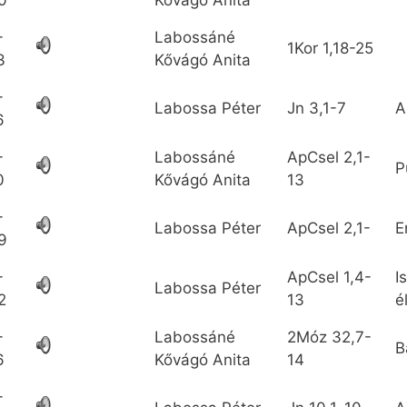
0
Kővágó Anita
-
Labossáné
1Kor
1,18-25
3
Kővágó Anita
-
Labossa Péter
Jn
3,1-7
A
6
-
Labossáné
ApCsel
2,1-
P
0
Kővágó Anita
13
-
Labossa Péter
ApCsel
2,1-
E
9
-
ApCsel
1,4-
I
Labossa Péter
2
13
é
-
Labossáné
2Móz
32,7-
B
6
Kővágó Anita
14
-