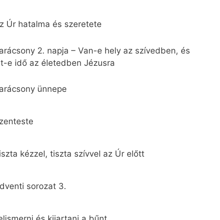
z Úr hatalma és szeretete
arácsony 2. napja – Van-e hely az szívedben, és
ut-e idő az életedben Jézusra
arácsony ünnepe
zenteste
iszta kézzel, tiszta szívvel az Úr előtt
dventi sorozat 3.
elismerni és kiiartani a bűnt