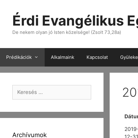
Érdi Evangélikus 
De nekem olyan jó Isten közelsége! (Zsolt 73,28a)
Prédikációk
Alkalmaink
Kapcsolat
Gyülekez
20
Dát
2019
Archívumok
12-3