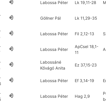
Labossa Péter
Lk
19,11-28
M
-
Göllner Pál
Lk
11,29-35
-
Labossa Péter
Fil
2,12-13
S
3
-
ApCsel
18,1-
Labossa Péter
A
7
11
-
Labossáné
Ez
37,15-23
3
Kővágó Anita
-
Labossa Péter
Ef
3,14-19
E
6
-
P
Labossa Péter
Hag
2,9
5
b