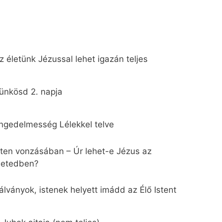
z életünk Jézussal lehet igazán teljes
ünkösd 2. napja
ngedelmesség Lélekkel telve
sten vonzásában – Úr lehet-e Jézus az
letedben?
álványok, istenek helyett imádd az Élő Istent