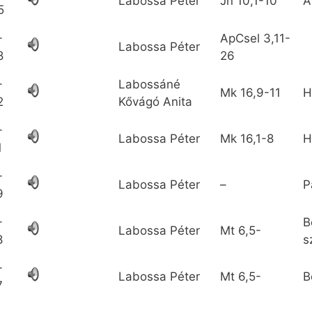
Labossa Péter
Jn
10,1-10
A
5
-
ApCsel
3,11-
Labossa Péter
8
26
-
Labossáné
Mk
16,9-11
H
2
Kővágó Anita
-
Labossa Péter
Mk
16,1-8
H
1
-
Labossa Péter
–
P
9
-
B
Labossa Péter
Mt
6,5-
8
s
-
Labossa Péter
Mt
6,5-
B
7