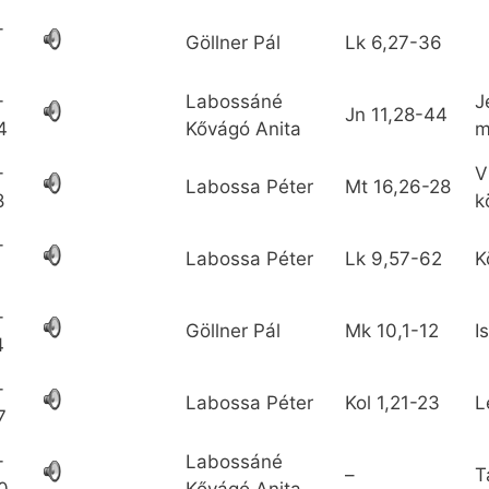
-
Göllner Pál
Lk
6,27-36
1
-
Labossáné
J
Jn
11,28-44
4
Kővágó Anita
m
-
V
Labossa Péter
Mt
16,26-28
8
k
-
Labossa Péter
Lk
9,57-62
K
1
-
Göllner Pál
Mk
10,1-12
I
4
-
Labossa Péter
Kol
1,21-23
L
7
-
Labossáné
–
T