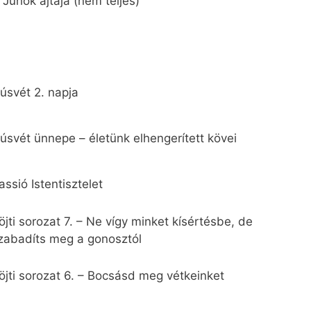
 Juhok ajtaja (nem teljes)
úsvét 2. napja
úsvét ünnepe – életünk elhengerített kövei
assió Istentisztelet
öjti sorozat 7. – Ne vígy minket kísértésbe, de
zabadíts meg a gonosztól
öjti sorozat 6. – Bocsásd meg vétkeinket