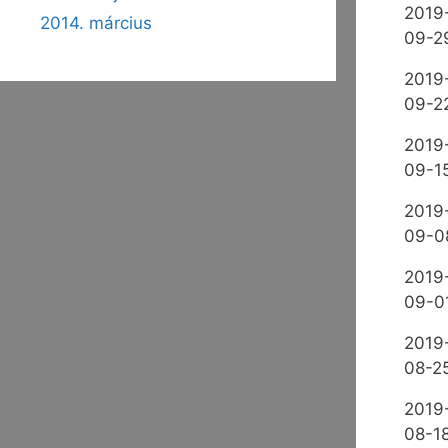
2019
2014. március
09-2
2019
09-2
2019
09-1
2019
09-0
2019
09-0
2019
08-2
2019
08-1