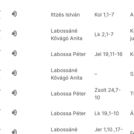
-
Ittzés István
Kol
1,1-7
A
9
-
Labossáné
K
Lk
2,1-7
6
Kővágó Anita
j
-
Labossa Péter
Jel
19,11-16
K
5
-
Labossáné
–
S
4
Kővágó Anita
-
Zsolt
24,7-
Labossa Péter
T
2
10
-
Labossa Péter
Lk
19,1-10
Á
-
Labossáné
Jer
1,10.,17-
F