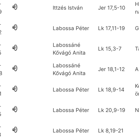
-
H
Ittzés István
Jer
17,5-10
9
n
-
Labossa Péter
Lk
17,11-19
G
2
-
Labossáné
Lk
15,3-7
T
5
Kővágó Anita
-
Labossáné
Jer
18,1-12
A
8
Kővágó Anita
-
K
Labossa Péter
Lk
18,9-14
1
ö
-
Labossa Péter
Lk
20,9-19
N
5
-
Labossa Péter
Lk
8,19-21
8