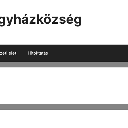
Egyházközség
eti élet
Hitoktatás