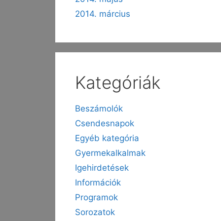
2014. március
Kategóriák
Beszámolók
Csendesnapok
Egyéb kategória
Gyermekalkalmak
Igehirdetések
Információk
Programok
Sorozatok