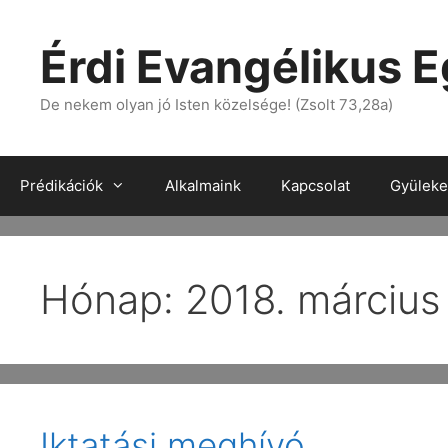
Érdi Evangélikus 
De nekem olyan jó Isten közelsége! (Zsolt 73,28a)
Prédikációk
Alkalmaink
Kapcsolat
Gyülekez
Hónap:
2018. március
Iktatási meghívó