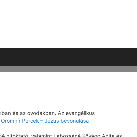
lákban és az óvodákban. Az evangélikus
:
Örömhír Percek – Jézus bevonulása
nné hitoktató, valamint Labossáné Kővágó Anita és