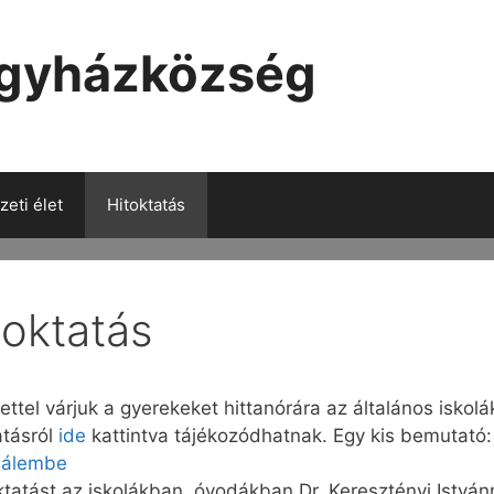
Egyházközség
eti élet
Hitoktatás
toktatás
ettel várjuk a gyerekeket hittanórára az általános isko
atásról
ide
kattintva tájékozódhatnak. Egy kis bemutató
sálembe
ktatást az iskolákban, óvodákban Dr. Keresztényi Istvá