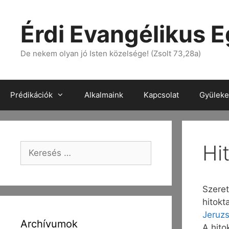
Érdi Evangélikus 
De nekem olyan jó Isten közelsége! (Zsolt 73,28a)
Prédikációk
Alkalmaink
Kapcsolat
Gyülekez
Hi
Szeret
hitokt
Jeruz
Archívumok
A hito