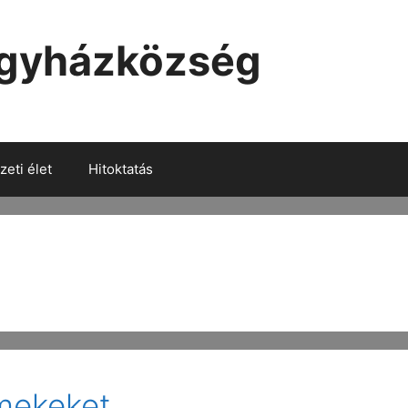
Egyházközség
eti élet
Hitoktatás
rmekeket