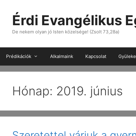
Érdi Evangélikus 
De nekem olyan jó Isten közelsége! (Zsolt 73,28a)
Prédikációk
Alkalmaink
Kapcsolat
Gyülekez
Hónap:
2019. június
Szeretettel várjuk a gye