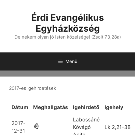
Érdi Evangélikus
Egyházközség
De nekem olyan jó Isten közelsége! (Zsolt 73,28a)
Menü
2017-es igehirdetések
Dátum
Meghallgatás
Igehirdető
Igehely
Labossáné
2017-
Kővágó
Lk
2,21-38
12-31
Anita