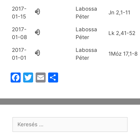
2017-
Labossa
Jn
2,1-11
01-15
Péter
2017-
Labossa
Lk
2,41-52
01-08
Péter
2017-
Labossa
1Móz
17,1-8
01-01
Péter
F
T
E
O
a
w
m
s
c
itt
ai
s
e
er
l
z
b
a
o
m
o
e