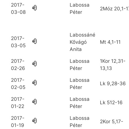
2017-
Labossa
2Móz
20,1-1
03-08
Péter
Labossáné
2017-
Kővágó
Mt
4,1-11
03-05
Anita
2017-
Labossa
1Kor
12,31-
02-26
Péter
13,13
2017-
Labossa
Lk
9,28-36
02-05
Péter
2017-
Labossa
Lk
512-16
01-22
Péter
2017-
Labossa
2Kor
5,17-
01-19
Péter