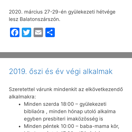
2020. március 27-29-én gyülekezeti hétvége
lesz Balatonszárszón.
F
T
E
O
a
w
m
s
c
itt
ai
s
e
er
l
z
b
a
2019. őszi és év végi alkalmak
o
m
o
e
Szeretettel várunk mindenkit az elkövetkezendő
k
g
alkalmakra:
Minden szerda 18:00 – gyülekezeti
bibliaóra , minden hónap utoló alkalma
egyben presbiteri imaközösség is
Minden péntek 10:00 – baba-mama kör,