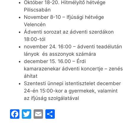
Október 18-20. Hitmélyítő hétvége
Piliscsabán
November 8-10 – Ifjúsági hétvége
Velencén
Ádventi sorozat az ádventi szerdákon
18:00-tól
november 24. 16:00 – ádventi teadélután
lányok és asszonyok számára
december 15. 16.00 – Érdi
kamarazenekar ádventi koncertje – zenés
áhítat
Szentesti ünnepi istentisztelet december
24-én 15:00-kor a gyermekek, valamint
az ifjúság szolgálatával
F
T
E
O
a
w
m
s