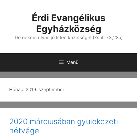
Érdi Evangélikus
Egyházközség
De nekem olyan jó Isten közelsége! (Zsolt 73,28a)
Menü
Hónap:
2019. szeptember
2020 márciusában gyülekezeti
hétvége