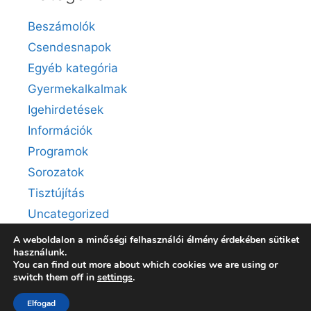
Beszámolók
Csendesnapok
Egyéb kategória
Gyermekalkalmak
Igehirdetések
Információk
Programok
Sorozatok
Tisztújítás
Uncategorized
A weboldalon a minőségi felhasználói élmény érdekében sütiket
használunk.
You can find out more about which cookies we are using or
switch them off in
settings
.
© 2026 Érdi Evangélikus Egyházközség
• Készült
Elfogad
GeneratePress