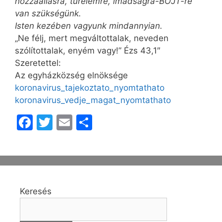
hozzáállásra, türelemre, imádságra-BÖJT-re
van szükségünk.
Isten kezében vagyunk mindannyian.
„Ne félj, mert megváltottalak, neveden
szólítottalak, enyém vagy!” Ézs 43,1″
Szeretettel:
Az egyházközség elnöksége
koronavirus_tajekoztato_nyomtathato
koronavirus_vedje_magat_nyomtathato
F
T
E
O
a
w
m
s
c
itt
ai
s
e
er
l
z
b
a
Keresés
o
m
o
e