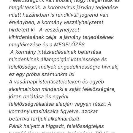
Felelősségünk van abban, hogy megértsük és
megértessük: a koronavírus járvány terjedése
miatt hazánkban is rendkívüli jogrend van
érvényben, a kormány veszélyhelyzetet
hirdetett ki A veszélyhelyzet
kihirdetésének célja a járvány terjedésének
megfékezése és a MEGELŐZÉS.
A kormány intézkedéseinek betartása
mindenkinek állampolgári kötelessége és
felelőssége, melyek engedelmességre hívnak,
ez egy próba számunkra is!
A vasárnapi istentiszteleteken és egyéb
alkalmainkon mindenki a saját felelősségére,
józan belátása és egyéni
felelősségvállalása alapján vegyen részt. A
kormány utasításaira figyelve, azokat
betartva tartjuk alkalmainkat!
Pánik helyett a higgadt, felelősségteljes