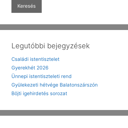
k
g
Keresés
Legutóbbi bejegyzések
Családi istentisztelet
Gyerekhét 2026
Ünnepi istentiszteleti rend
Gyülekezeti hétvége Balatonszárszón
Böjti igehirdetés sorozat